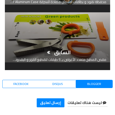
محفظة نقود و بطاقات الائتمان مضادة للسرقة Anti-Theft RFID Wallet Credit Card Holder Aluminum Case
السابق
مقص المطبخ متعدد الأغراض بـ 5 طبقات لتقطيع القزبر و البقدونس Scissors Herb Spices Cutter 5 Layer
FACEBOOK
DISQUS
BLOGGER
ليست هناك تعليقات
إرسال تعليق