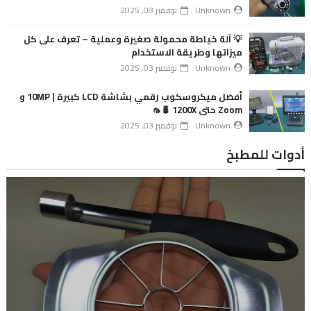
Unknown
نوفمبر 08, 2025
💡 آلة خياطة محمولة صغيرة وعملية – تعرف على كل
ميزاتها وطريقة الاستخدام
Unknown
نوفمبر 03, 2025
أفضل ميكروسكوب رقمي بشاشة LCD كبيرة | 10MP و
Zoom حتى 1200X 🐛🦟
Unknown
نوفمبر 03, 2025
أدوات للمطبخ