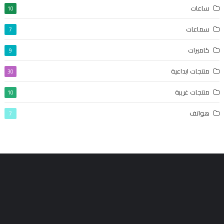
ساعات
10
سماعات
7
كاميرات
9
منتجات ابداعية
30
منتجات غريبة
10
هواتف
7