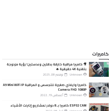
كاميرات
🎥 كاميرا مراقبة خارقة بدقتين وعدستين! رؤية مزدوجة
بتقنية 4K حقيقية 🔥
Unknown
نوفمبر 08, 2025
كاميرا وايفاي صغيرة للتجسس و المراقبة A9 Mini WiFi IP
Camera FHD 1080P
Unknown
أغسطس 19, 2022
ESP32 CAM كاميرا بـ 8 دولار لمشاريع إنترنت الأشياء
Unknown
إبريل 08, 2022