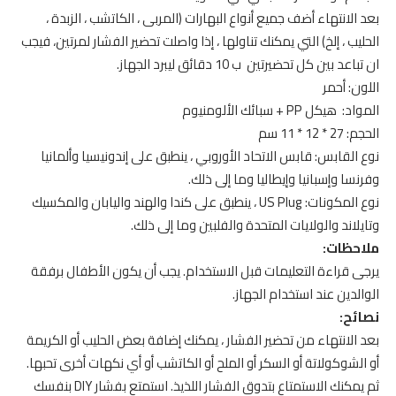
بعد الانتهاء أضف جميع أنواع البهارات (المربى ، الكاتشب ، الزبدة ،
الحليب ، إلخ) التي يمكنك تناولها ، إذا واصلت تحضير الفشار لمرتين، فيجب
ان تباعد بين كل تحضيرتين ب 10 دقائق ليبرد الجهاز.
اللون: أحمر
المواد: هيكل PP + سبائك الألومنيوم
الحجم: 27 * 12 * 11 سم
نوع القابس: قابس الاتحاد الأوروبي ، ينطبق على إندونيسيا وألمانيا
وفرنسا وإسبانيا وإيطاليا وما إلى ذلك.
نوع المكونات: US Plug ، ينطبق على كندا والهند واليابان والمكسيك
وتايلاند والولايات المتحدة والفلبين وما إلى ذلك.
ملاحظات:
يرجى قراءة التعليمات قبل الاستخدام. يجب أن يكون الأطفال برفقة
الوالدين عند استخدام الجهاز.
نصائح:
بعد الانتهاء من تحضير الفشار ، يمكنك إضافة بعض الحليب أو الكريمة
أو الشوكولاتة أو السكر أو الملح أو الكاتشب أو أي نكهات أخرى تحبها.
ثم يمكنك الاستمتاع بتدوق الفشار اللذيذ. استمتع بفشار DIY بنفسك