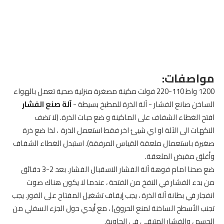
مواصفات:
1200 واط 110-220 فولت مكينة مصغرة منزلية صحية تعمل بالهواء
الساخن صانع الفشار - آلة الذرة للمطبخ بسيطة -
آلة صنع الفشار
افتح الغطاء الشفاف على الماكينة و ضع حبات الذرة. (لا تضف
النكهات الى الآلة او اي شيئ اخر فقط استعمل الذرة ، لذا ضع ذرة
صغيرة باستعمال ملعقة القياس المرفقة). استبدل الغطاء الشفاف
وأغلق مقبض الملعقة.
ضع صحنا امام فوهة آلة الفشار الاسقبال الفشار. بعد 2-3 دقائق
من بدء الفشار في النفخ من الفتحة ، عندما لا يكون هناك صوت
انفجار في بطانة آلة الذرة ، يجب إيقاف تشغيل المفتاح على الفور. يجب
تجنب الأسطح الساخنة لمنع الحروق) ، مع أيدي حول الجزء السفلي من
الجسم ، والفشار المتبقي في الحاوية.