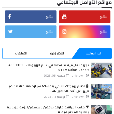
مواقع التواصل الإجتماعي
متابع
متابع
متابع
متابع
اخر المقالات
الأكثر زيارة
التعليقات
تجربة تعليمية متقدمة في عالم الروبوتات : ACEBOTT
STEM Robot Car Kit
Unknown
ديسمبر 05, 2025
🤖 اصنع روبوتك الذكي بنفسك! سيارة Arduino تتحكم
فيها عن بُعد بالكاميرا 🚗...
Unknown
نوفمبر 15, 2025
🎥 كاميرا مراقبة خارقة بدقتين وعدستين! رؤية مزدوجة
بتقنية 4K حقيقية 🔥