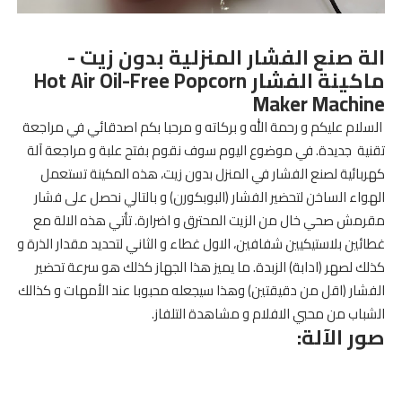
الة صنع الفشار المنزلية بدون زيت -
ماكينة الفشار Hot Air Oil-Free Popcorn
Maker Machine
السلام عليكم و رحمة الله و بركاته و مرحبا بكم اصدقائي في مراجعة
تقنية جديدة. في موضوع اليوم سوف نقوم بفتح علبة و مراجعة آلة
كهربائية لصنع الفشار في المنزل بدون زيت، هذه المكينة تستعمل
الهواء الساخن لتحضير الفشار (البوبكورن) و بالتالي نحصل على فشار
مقرمش صحي خال من الزيت المحترق و اضرارة. تأتي هذه الالة مع
غطائين بلاستيكيين شفافين، الاول غطاء و الثاني لتحديد مقدار الذرة و
كذلك لصهر (ادابة) الزبدة. ما يميز هذا الجهاز كذلك هو سرعة تحضير
الفشار (اقل من دقيقتين) وهذا سيجعله محبوبا عند الأمهات و كذالك
الشباب من محبي الافلام و مشاهدة التلفاز.
صور الآلة: