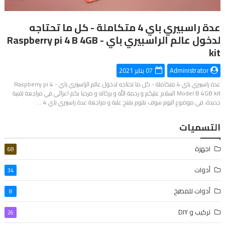
عدة راسبيري باي 4 متكاملة - كل ما تحتاجه
لدخول عالم الراسبيري باي - Raspberry pi 4 B 4GB
kit
Administrator
07 يناير 2021
عدة راسبيري باي 4 متكاملة - كل ما تحتاجه لدخول عالم الراسبيري باي - Raspberry pi 4
Model B 4GB kit السلام عليكم و رحمة الله و بركاته و مرحبا بكم اعزائي في مراجعة تقنية
جديدة، في موضوع اليوم سوف نقوم بفتح علبة و مراجعة عدة راسبيري باي 4 …
التسميات
اجهزة
68
أدوات
34
أدوات للمطبخ
8
تركيب و DIY
26